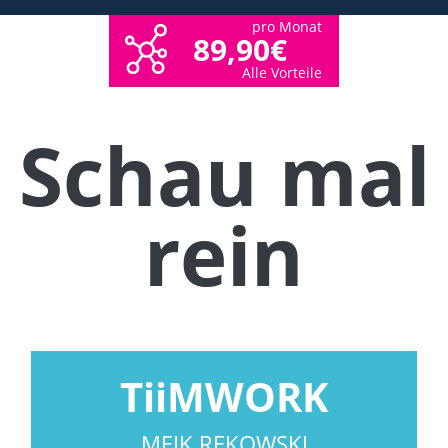
pro Monat
89,90€
Alle Vorteile
Schau mal
rein
TiiMWORK
MEIK REKOWSKI